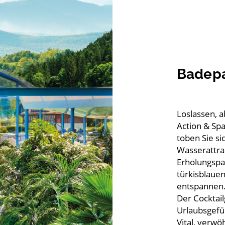
Badepa
Loslassen, 
Action & Sp
toben Sie si
Wasserattra
Erholungspa
türkisblaue
entspannen
Der Cocktail
Urlaubsgefüh
Vital, verw