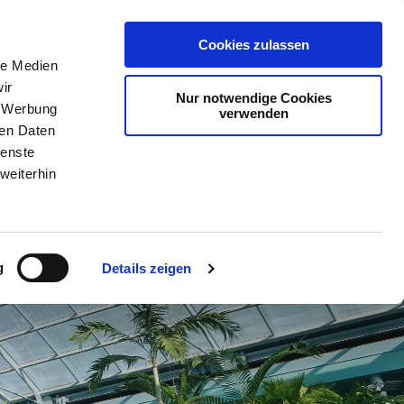
Cookies zulassen
Über uns
News
Kontakt
Karriere
le Medien
ir
Nur notwendige Cookies
, Werbung
verwenden
ren Daten
ienste
weiterhin
g
Details zeigen